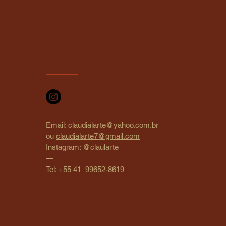
Email:
claudialarte@yahoo.com.br
ou
claudialarte7@gmail.com
Instagram: @claularte
—
Tel: +55 41 99652-8619