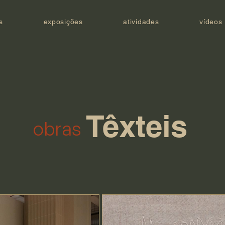
s
exposições
atividades
vídeos
Têxteis
obras